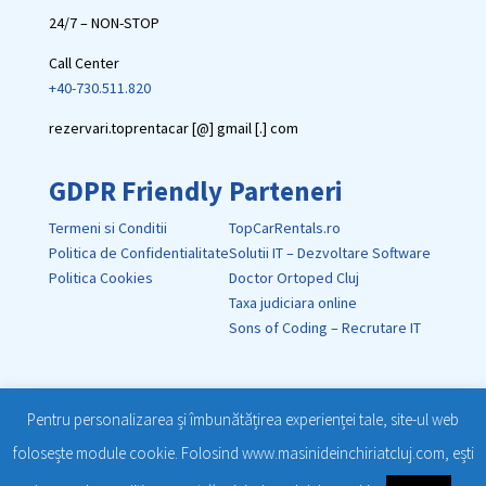
24/7 – NON-STOP
Call Center
+40-730.511.820
rezervari.toprentacar [@] gmail [.] com
GDPR Friendly
Parteneri
Termeni si Conditii
TopCarRentals.ro
Politica de Confidentialitate
Solutii IT – Dezvoltare Software
Politica Cookies
Doctor Ortoped Cluj
Taxa judiciara online
Sons of Coding – Recrutare IT
Pentru personalizarea și îmbunătățirea experienței tale, site-ul web
folosește module cookie. Folosind www.masinideinchiriatcluj.com, ești