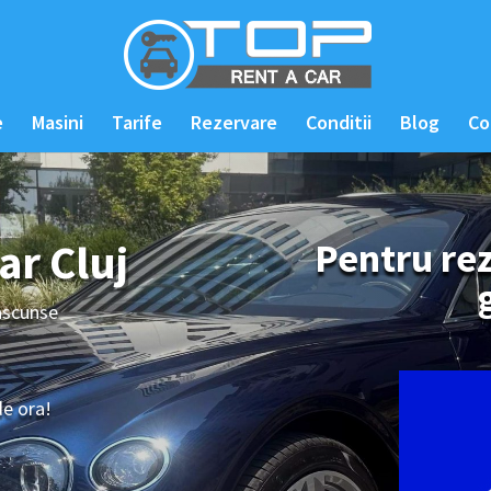
e
Masini
Tarife
Rezervare
Conditii
Blog
Co
ar Cluj
Pentru rez
 ascunse
de ora!