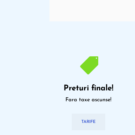
uror

Preturi finale!
Fara taxe ascunse!
TARIFE