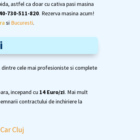
pida, astfel ca doar cu cativa pasi masina
40-730-511-820
. Rezerva masina acum!
ra
si
Bucuresti
.
i
l dintre cele mai profesioniste si complete
rioara, incepand cu
14 Euro/zi
. Mai mult
mnarii contractului de inchiriere la
 Car Cluj