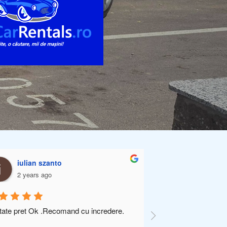
iulian szanto
Mailat Fla
2 years ago
2 years ago
itate pret Ok .Recomand cu incredere.