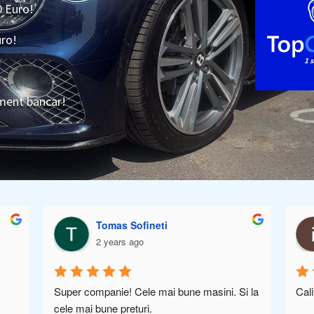
0 Euro!
uro!
ament bancar!
Tomas Sofineti
2 years ago
Super companie! Cele mai bune masini. Si la 
Cal
cele mai bune preturi.