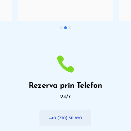

Rezerva prin Telefon
24/7
+40 (730) 511 820