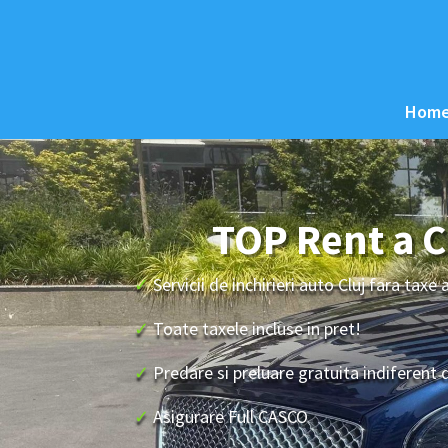
Hom
TOP Rent a C
✓
Servicii de inchirieri auto Cluj fara taxe
✓
Toate taxele incluse in pret!
✓
Predare si preluare gratuita indiferent 
✓
Asigurare Full CASCO