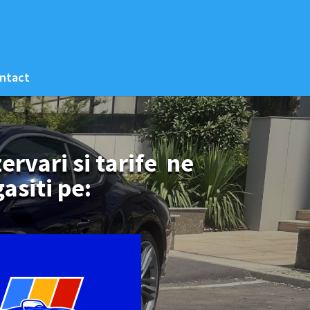
ntact
ervari si tarife ne
gasiti pe: