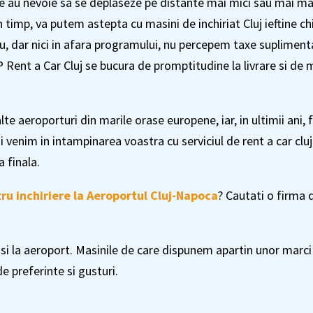
are au nevoie sa se deplaseze pe distante mai mici sau mai mari,
 timp, va putem astepta cu masini de inchiriat Cluj ieftine c
ru, dar nici in afara programului, nu percepem taxe suplimenta
Rent a Car Cluj se bucura de promptitudine la livrare si de 
 aeroporturi din marile orase europene, iar, in ultimii ani, fo
i venim in intampinarea voastra cu serviciul de rent a car cl
a finala.
ru inchiriere la Aeroportul Cluj-Napoca
? Cautati o firma d
 si la aeroport. Masinile de care dispunem apartin unor marci
e preferinte si gusturi.