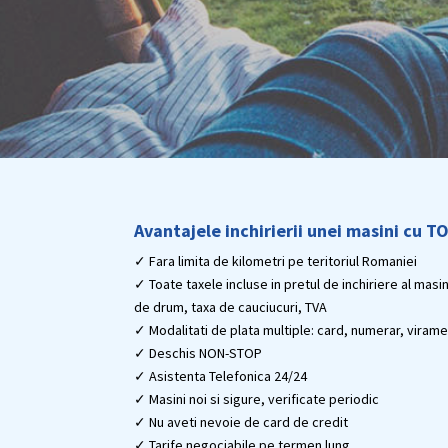
Avantajele inchirierii unei masini cu T
✓ Fara limita de kilometri pe teritoriul Romaniei
✓ Toate taxele incluse in pretul de inchiriere al masi
de drum, taxa de cauciucuri, TVA
✓ Modalitati de plata multiple: card, numerar, viram
✓ Deschis NON-STOP
✓ Asistenta Telefonica 24/24
✓ Masini noi si sigure, verificate periodic
✓ Nu aveti nevoie de card de credit
✓ Tarife negociabile pe termen lung