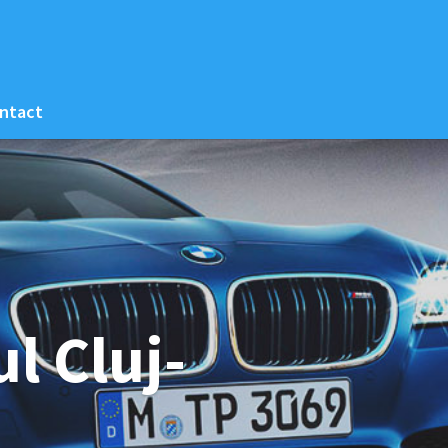
ntact
l Cluj-