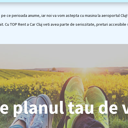
 pe ce perioada anume, iar noi va vom astepta cu masina la aeroportul Cluj! P
uit. Cu TOP Rent a Car Cluj veti avea parte de seriozitate, preturi accesibile 
e planul tau de