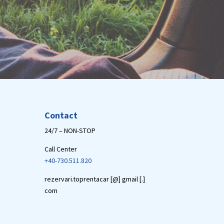
Contact
24/7 – NON-STOP
Call Center
+40-730.511.820
rezervari.toprentacar [@] gmail [.]
com