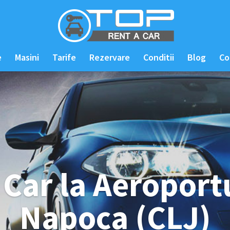
e
Masini
Tarife
Rezervare
Conditii
Blog
Co
 Car la Aeroportu
Napoca (CLJ)