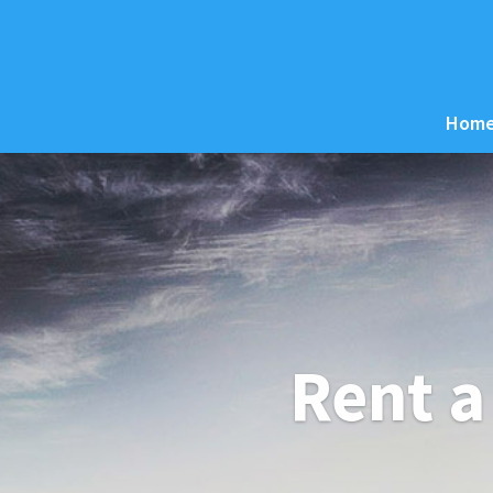
Hom
Rent a