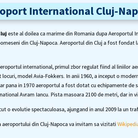
oport International Cluj-Na
luj
este al doilea ca marime din Romania dupa Aeroportul In
 Someseni din Cluj-Napoca. Aeroportul din Cluj a fost fondat 
eroportul international, primul zbor regulat fiind al liniilor 
 locuri, model Avia-Fokkers. In anii 1960, a inceput o modern
iar pana in 1970 aeroportul a fost dotat cu echipamente de se
national Avram Iancu. Pista masoara 2100 de metri, dar in vii
ut o evolutie spectaculoasa, ajungand in anul 2009 la un traf
 aeroportului din Cluj-Napoca va invitam sa vizitati
Wikipedi