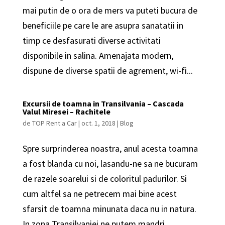
mai putin de o ora de mers va puteti bucura de
beneficiile pe care le are asupra sanatatii in
timp ce desfasurati diverse activitati
disponibile in salina. Amenajata modern,
dispune de diverse spatii de agrement, wi-fi...
Excursii de toamna in Transilvania – Cascada
Valul Miresei – Rachitele
de
TOP Rent a Car
|
oct. 1, 2018
|
Blog
Spre surprinderea noastra, anul acesta toamna
a fost blanda cu noi, lasandu-ne sa ne bucuram
de razele soarelui si de coloritul padurilor. Si
cum altfel sa ne petrecem mai bine acest
sfarsit de toamna minunata daca nu in natura.
In zona Transilvaniei ne putem mandri...