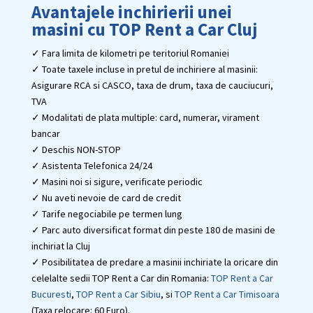
Avantajele inchirierii unei
masini cu TOP Rent a Car Cluj
✓ Fara limita de kilometri pe teritoriul Romaniei
✓ Toate taxele incluse in pretul de inchiriere al masinii:
Asigurare RCA si CASCO, taxa de drum, taxa de cauciucuri,
TVA
✓ Modalitati de plata multiple: card, numerar, virament
bancar
✓ Deschis NON-STOP
✓ Asistenta Telefonica 24/24
✓ Masini noi si sigure, verificate periodic
✓ Nu aveti nevoie de card de credit
✓ Tarife negociabile pe termen lung
✓ Parc auto diversificat format din peste 180 de masini de
inchiriat la Cluj
✓ Posibilitatea de predare a masinii inchiriate la oricare din
celelalte sedii TOP Rent a Car din Romania:
TOP Rent a Car
Bucuresti
,
TOP Rent a Car Sibiu
, si
TOP Rent a Car Timisoara
(Taxa relocare: 60 Euro).