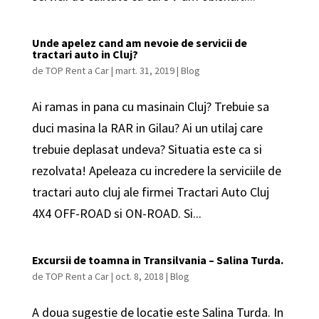
Unde apelez cand am nevoie de servicii de
tractari auto in Cluj?
de
TOP Rent a Car
|
mart. 31, 2019
|
Blog
Ai ramas in pana cu masinain Cluj? Trebuie sa
duci masina la RAR in Gilau? Ai un utilaj care
trebuie deplasat undeva? Situatia este ca si
rezolvata! Apeleaza cu incredere la serviciile de
tractari auto cluj ale firmei Tractari Auto Cluj
4X4 OFF-ROAD si ON-ROAD. Si...
Excursii de toamna in Transilvania – Salina Turda.
de
TOP Rent a Car
|
oct. 8, 2018
|
Blog
A doua sugestie de locatie este Salina Turda. In