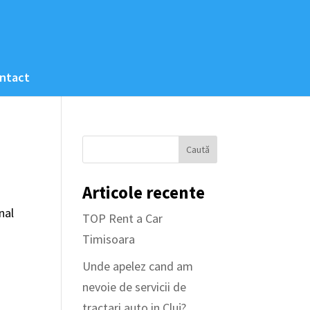
ntact
Articole recente
nal
TOP Rent a Car
Timisoara
Unde apelez cand am
nevoie de servicii de
tractari auto in Cluj?