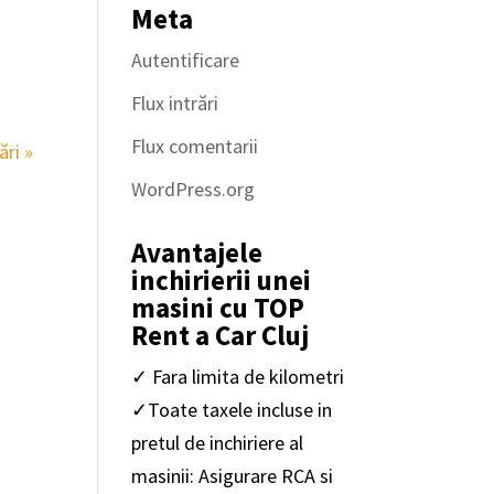
Meta
Autentificare
Flux intrări
Flux comentarii
ri »
WordPress.org
Avantajele
inchirierii unei
masini cu TOP
Rent a Car Cluj
✓ Fara limita de kilometri
✓Toate taxele incluse in
pretul de inchiriere al
masinii: Asigurare RCA si