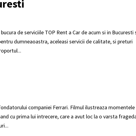
resti
ucura de serviciile TOP Rent a Car de acum si in Bucuresti s
ntru dumneaoastra, aceleasi servicii de calitate, si preturi
oportul...
 fondatorului companiei Ferrari. Filmul ilustreaza momentele
pand cu prima lui intrecere, care a avut loc la o varsta fraged
ri...