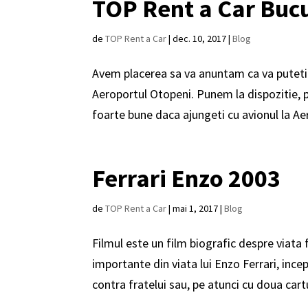
TOP Rent a Car Bucu
de
TOP Rent a Car
|
dec. 10, 2017
|
Blog
Avem placerea sa va anuntam ca va puteti b
Aeroportul Otopeni. Punem la dispozitie, pe
foarte bune daca ajungeti cu avionul la Aer
Ferrari Enzo 2003
de
TOP Rent a Car
|
mai 1, 2017
|
Blog
Filmul este un film biografic despre viata
importante din viata lui Enzo Ferrari, ince
contra fratelui sau, pe atunci cu doua cartu