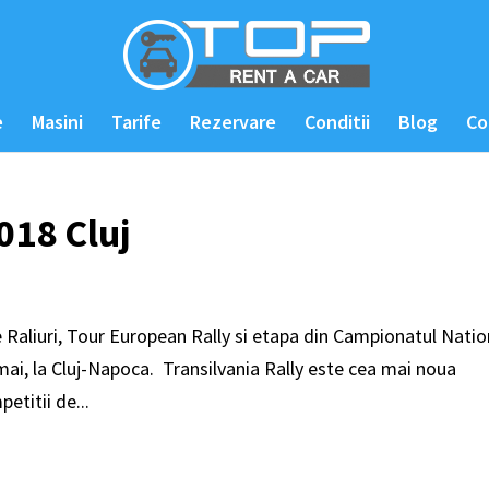
e
Masini
Tarife
Rezervare
Conditii
Blog
Co
018 Cluj
Raliuri, Tour European Rally si etapa din Campionatul Natio
mai, la Cluj-Napoca. Transilvania Rally este cea mai noua
etitii de...